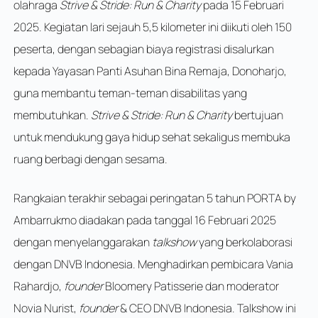
olahraga
Strive & Stride: Run & Charity
pada 15 Februari
2025. Kegiatan lari sejauh 5,5 kilometer ini diikuti oleh 150
peserta, dengan sebagian biaya registrasi disalurkan
kepada Yayasan Panti Asuhan Bina Remaja, Donoharjo,
guna membantu teman-teman disabilitas yang
membutuhkan.
Strive & Stride: Run & Charity
bertujuan
untuk mendukung gaya hidup sehat sekaligus membuka
ruang berbagi dengan sesama.
Rangkaian terakhir sebagai peringatan 5 tahun PORTA by
Ambarrukmo diadakan pada tanggal 16 Februari 2025
dengan menyelanggarakan
talkshow
yang berkolaborasi
dengan DNVB Indonesia. Menghadirkan pembicara Vania
Rahardjo,
founder
Bloomery Patisserie dan moderator
Novia Nurist,
founder
& CEO DNVB Indonesia. Talkshow ini