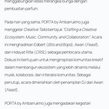
menggabungkan kelas merangkai bunga dengan
pembuatan parfum.
Pada hari yang sama, PORTA by Ambarrukmo juga
menggelar
Creative Talks
bertajuk
“Crafting a Creative
Ecosystem: Music, Community, and Collaboration”
. Acara
ini menghadirkan Edbert (
Bits and Bops
), Awan (
Feast
),
dan Hidayat Rifai (
CRSL
) sebagai pembicara utama.
Diskusi ini bertujuan untuk menginspirasi komunitas kreatif
dalam membangun ekosistem yang lebih dinamis melalui
musik, kolaborasi, dan interaksi komunitas. Sebagai
penutup, acara dimeriahkan oleh penampilan DJ dari Awan
(
Feast
).
PORTA by Ambarrukmo juga mengadakan kegiatan