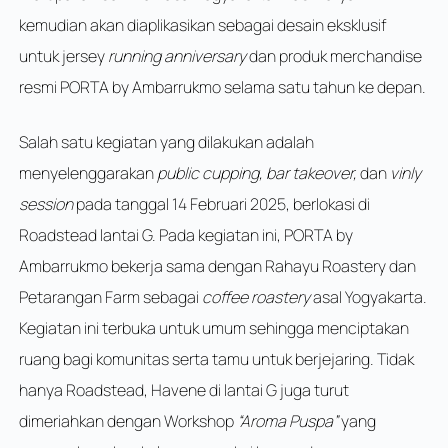
kemudian akan diaplikasikan sebagai desain eksklusif
untuk jersey
running
anniversary
dan produk merchandise
resmi PORTA by Ambarrukmo selama satu tahun ke depan.
Salah satu kegiatan yang dilakukan adalah
menyelenggarakan
public cupping, bar takeover,
dan
vinly
session
pada tanggal 14 Februari 2025, berlokasi di
Roadstead lantai G. Pada kegiatan ini, PORTA by
Ambarrukmo bekerja sama dengan Rahayu Roastery dan
Petarangan Farm sebagai
coffee roastery
asal Yogyakarta.
Kegiatan ini terbuka untuk umum sehingga menciptakan
ruang bagi komunitas serta tamu untuk berjejaring. Tidak
hanya Roadstead, Havene di lantai G juga turut
dimeriahkan dengan Workshop
“Aroma Puspa”
yang