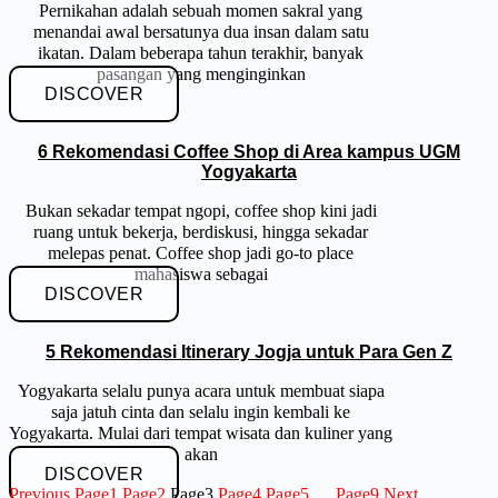
Pernikahan adalah sebuah momen sakral yang
menandai awal bersatunya dua insan dalam satu
ikatan. Dalam beberapa tahun terakhir, banyak
pasangan yang menginginkan
DISCOVER
6 Rekomendasi Coffee Shop di Area kampus UGM
Yogyakarta
Bukan sekadar tempat ngopi, coffee shop kini jadi
ruang untuk bekerja, berdiskusi, hingga sekadar
melepas penat. Coffee shop jadi go-to place
mahasiswa sebagai
DISCOVER
5 Rekomendasi Itinerary Jogja untuk Para Gen Z
Yogyakarta selalu punya acara untuk membuat siapa
saja jatuh cinta dan selalu ingin kembali ke
Yogyakarta. Mulai dari tempat wisata dan kuliner yang
akan
DISCOVER
Previous
Page
1
Page
2
Page
3
Page
4
Page
5
…
Page
9
Next