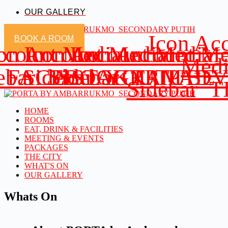
OUR GALLERY
Icon Ac
BOOK A ROOM
ccount Media
on Account Media
Icon Account Media
Icon Account Me
Medi
ar_FACEBOOK
debar_INSTAGRAM
Sidebar_YOUTUBE
Sidebar_TRIPAD
Sidebar_
HOME
ROOMS
EAT, DRINK & FACILITIES
MEETING & EVENTS
PACKAGES
THE CITY
WHAT'S ON
OUR GALLERY
Whats On