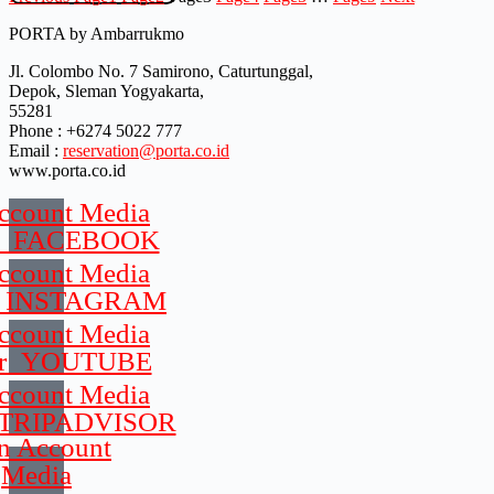
PORTA by Ambarrukmo
Jl. Colombo No. 7 Samirono, Caturtunggal,
Depok, Sleman Yogyakarta,
55281
Phone : +6274 5022 777
Email :
reservation@porta.co.id
www.porta.co.id
ccount Media
ar_FACEBOOK
ccount Media
r_INSTAGRAM
ccount Media
ar_YOUTUBE
ccount Media
_TRIPADVISOR
n Account
Media