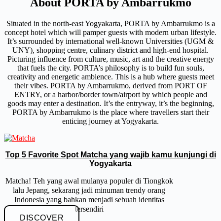
About PORTA by Ambarrukmo
Situated in the north-east Yogyakarta, PORTA by Ambarrukmo is a
concept hotel which will pamper guests with modern urban lifestyle.
It’s surrounded by international well-known Universities (UGM &
UNY), shopping centre, culinary district and high-end hospital.
Picturing influence from culture, music, art and the creative energy
that fuels the city. PORTA’s philosophy is to build fun souls,
creativity and energetic ambience. This is a hub where guests meet
their vibes. PORTA by Ambarrukmo, derived from PORT OF
ENTRY, or a harbor/border town/airport by which people and
goods may enter a destination. It’s the entryway, it’s the beginning,
PORTA by Ambarrukmo is the place where travellers start their
enticing journey at Yogyakarta.
Top 5 Favorite Spot Matcha yang wajib kamu kunjungi di
Yogyakarta
Matcha! Teh yang awal mulanya populer di Tiongkok
lalu Jepang, sekarang jadi minuman trendy orang
Indonesia yang bahkan menjadi sebuah identitas
tersendiri
DISCOVER